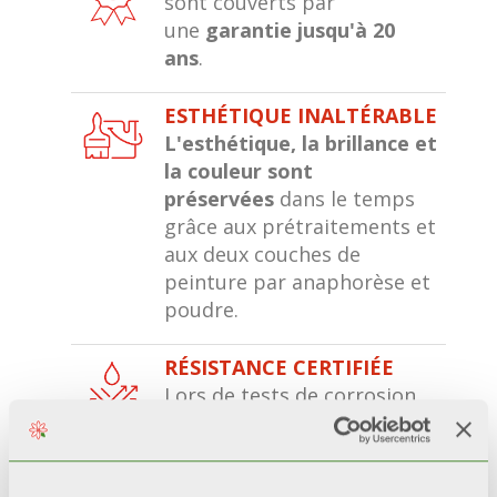
sont couverts par
une
garantie jusqu'à 20
ans
.
ESTHÉTIQUE INALTÉRABLE
L'esthétique, la brillance et
la couleur sont
préservées
dans le temps
grâce aux prétraitements et
aux deux couches de
peinture par anaphorèse et
poudre.
RÉSISTANCE CERTIFIÉE
Lors de tests de corrosion
accélérée*, les radiateurs
avec une double couche de
peinture
restent 200%
plus