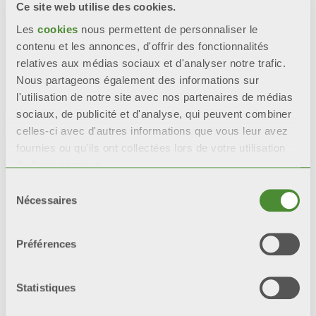
intacts que les radiateurs
Ce site web utilise des cookies.
avec une seule couche de
Les
cookies
nous permettent de personnaliser le
peinture.
contenu et les annonces, d'offrir des fonctionnalités
relatives aux médias sociaux et d'analyser notre trafic.
*tests de référence : test en
Nous partageons également des informations sur
brouillard salin et test
l'utilisation de notre site avec nos partenaires de médias
humidistatique.
sociaux, de publicité et d'analyse, qui peuvent combiner
celles-ci avec d'autres informations que vous leur avez
fournies ou qu'ils ont collectées lors de votre utilisation
de leurs services.
Sélection
Video
Nécessaires
du
consentement
Préférences
Statistiques