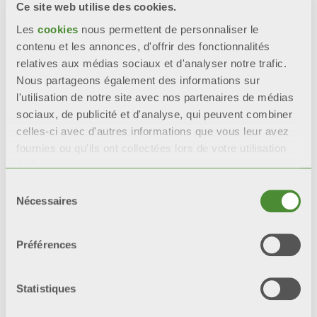
intacts que les radiateurs
Ce site web utilise des cookies.
avec une seule couche de
Les
cookies
nous permettent de personnaliser le
peinture.
contenu et les annonces, d'offrir des fonctionnalités
relatives aux médias sociaux et d'analyser notre trafic.
*tests de référence : test en
Nous partageons également des informations sur
brouillard salin et test
l'utilisation de notre site avec nos partenaires de médias
humidistatique.
sociaux, de publicité et d'analyse, qui peuvent combiner
celles-ci avec d'autres informations que vous leur avez
fournies ou qu'ils ont collectées lors de votre utilisation
de leurs services.
Sélection
Video
Nécessaires
du
consentement
Préférences
Statistiques