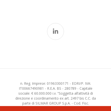
n. Reg. Imprese: 01963300171 - EORI/P. IVA:
IT00667490981 - R.E.A. BS - 280789 - Capitale
sociale: € 60.000.000 i.v. “Soggetta all’attività di
direzione e coordinamento ex art. 2497 bis C.C. da
parte di SILMAR GROUP S.p.A. - Cod. Fisc.
02075160172”