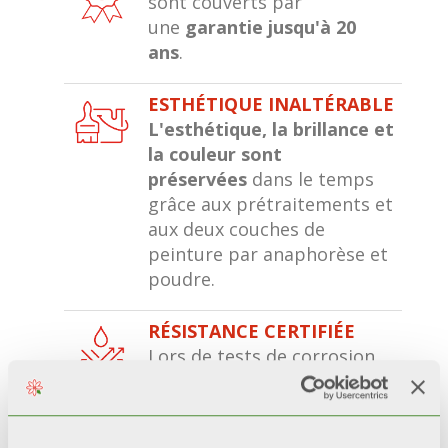
sont couverts par
une
garantie jusqu'à 20
ans
.
ESTHÉTIQUE INALTÉRABLE
L'esthétique, la brillance et
la couleur sont
préservées
dans le temps
grâce aux prétraitements et
aux deux couches de
peinture par anaphorèse et
poudre.
RÉSISTANCE CERTIFIÉE
Lors de tests de corrosion
accélérée*, les radiateurs
avec une double couche de
peinture
restent 200%
plus