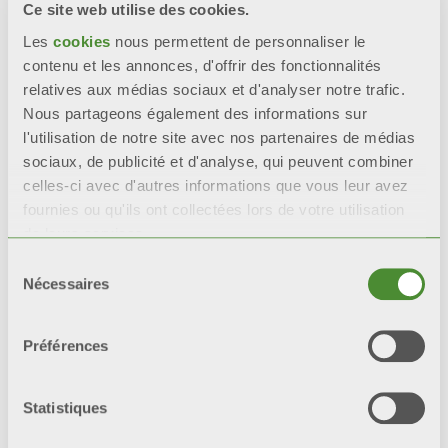
intacts que les radiateurs
Ce site web utilise des cookies.
avec une seule couche de
Les
cookies
nous permettent de personnaliser le
peinture.
contenu et les annonces, d'offrir des fonctionnalités
relatives aux médias sociaux et d'analyser notre trafic.
*tests de référence : test en
Nous partageons également des informations sur
brouillard salin et test
l'utilisation de notre site avec nos partenaires de médias
humidistatique.
sociaux, de publicité et d'analyse, qui peuvent combiner
celles-ci avec d'autres informations que vous leur avez
fournies ou qu'ils ont collectées lors de votre utilisation
de leurs services.
Sélection
Video
Nécessaires
du
consentement
Préférences
Statistiques