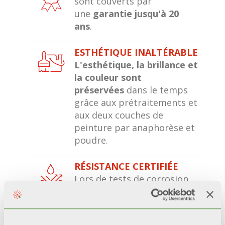
sont couverts par
une
garantie jusqu'à 20
ans
.
ESTHÉTIQUE INALTÉRABLE
L'esthétique, la brillance et
la couleur sont
préservées
dans le temps
grâce aux prétraitements et
aux deux couches de
peinture par anaphorèse et
poudre.
RÉSISTANCE CERTIFIÉE
Lors de tests de corrosion
accélérée*, les radiateurs
avec une double couche de
peinture
restent 200%
plus