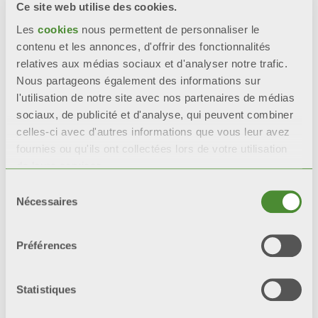
intacts que les radiateurs
Ce site web utilise des cookies.
avec une seule couche de
Les
cookies
nous permettent de personnaliser le
peinture.
contenu et les annonces, d'offrir des fonctionnalités
relatives aux médias sociaux et d'analyser notre trafic.
*tests de référence : test en
Nous partageons également des informations sur
brouillard salin et test
l'utilisation de notre site avec nos partenaires de médias
humidistatique.
sociaux, de publicité et d'analyse, qui peuvent combiner
celles-ci avec d'autres informations que vous leur avez
fournies ou qu'ils ont collectées lors de votre utilisation
de leurs services.
Sélection
Video
Nécessaires
du
consentement
Préférences
Statistiques