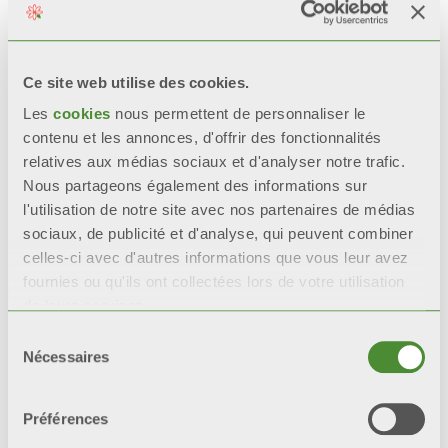
RÉSISTANCE CERTIFIÉE
Lors de tests de corrosion
accélérée*, les radiateurs
Ce site web utilise des cookies.
avec une double couche de
Les
cookies
nous permettent de personnaliser le
peinture
restent 200%
plus
contenu et les annonces, d'offrir des fonctionnalités
intacts que les radiateurs
relatives aux médias sociaux et d'analyser notre trafic.
avec une seule couche de
Nous partageons également des informations sur
peinture.
l'utilisation de notre site avec nos partenaires de médias
sociaux, de publicité et d'analyse, qui peuvent combiner
*tests de référence : test en
celles-ci avec d'autres informations que vous leur avez
brouillard salin et test
fournies ou qu'ils ont collectées lors de votre utilisation
humidistatique.
de leurs services.
Sélection
Nécessaires
du
consentement
Video
Préférences