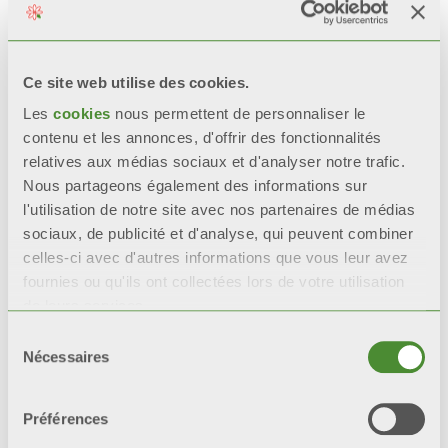
RÉSISTANCE CERTIFIÉE
Lors de tests de corrosion
accélérée*, les radiateurs
Ce site web utilise des cookies.
avec une double couche de
Les
cookies
nous permettent de personnaliser le
peinture
restent 200%
plus
contenu et les annonces, d'offrir des fonctionnalités
intacts que les radiateurs
relatives aux médias sociaux et d'analyser notre trafic.
avec une seule couche de
Nous partageons également des informations sur
peinture.
l'utilisation de notre site avec nos partenaires de médias
sociaux, de publicité et d'analyse, qui peuvent combiner
*tests de référence : test en
celles-ci avec d'autres informations que vous leur avez
brouillard salin et test
fournies ou qu'ils ont collectées lors de votre utilisation
humidistatique.
de leurs services.
Sélection
Nécessaires
du
consentement
Video
Préférences