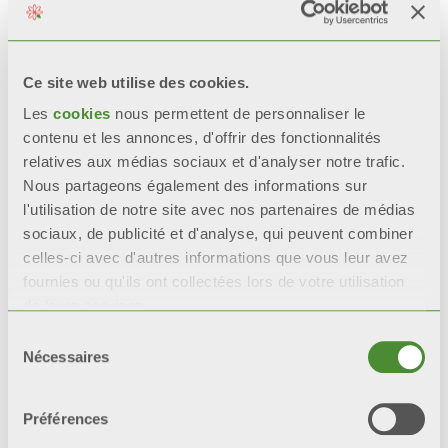
RÉSISTANCE CERTIFIÉE
Lors de tests de corrosion
accélérée*, les radiateurs
Ce site web utilise des cookies.
avec une double couche de
Les
cookies
nous permettent de personnaliser le
peinture
restent 200%
plus
contenu et les annonces, d'offrir des fonctionnalités
intacts que les radiateurs
relatives aux médias sociaux et d'analyser notre trafic.
avec une seule couche de
Nous partageons également des informations sur
peinture.
l'utilisation de notre site avec nos partenaires de médias
sociaux, de publicité et d'analyse, qui peuvent combiner
*tests de référence : test en
celles-ci avec d'autres informations que vous leur avez
brouillard salin et test
fournies ou qu'ils ont collectées lors de votre utilisation
humidistatique.
de leurs services.
Sélection
Nécessaires
du
consentement
Video
Préférences