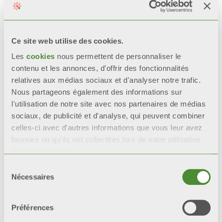
RÉSISTANCE CERTIFIÉE
Lors de tests de corrosion
accélérée*, les radiateurs
Ce site web utilise des cookies.
avec une double couche de
Les
cookies
nous permettent de personnaliser le
peinture
restent 200%
plus
contenu et les annonces, d'offrir des fonctionnalités
intacts que les radiateurs
relatives aux médias sociaux et d'analyser notre trafic.
avec une seule couche de
Nous partageons également des informations sur
peinture.
l'utilisation de notre site avec nos partenaires de médias
sociaux, de publicité et d'analyse, qui peuvent combiner
*tests de référence : test en
celles-ci avec d'autres informations que vous leur avez
brouillard salin et test
fournies ou qu'ils ont collectées lors de votre utilisation
humidistatique.
de leurs services.
Sélection
Nécessaires
du
consentement
Video
Préférences