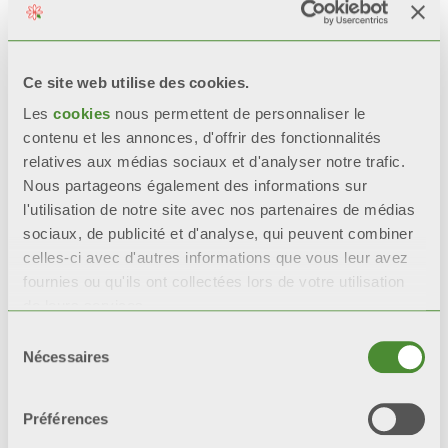
RÉSISTANCE CERTIFIÉE
Lors de tests de corrosion
accélérée*, les radiateurs
Ce site web utilise des cookies.
avec une double couche de
Les
cookies
nous permettent de personnaliser le
peinture
restent 200%
plus
contenu et les annonces, d'offrir des fonctionnalités
intacts que les radiateurs
relatives aux médias sociaux et d'analyser notre trafic.
avec une seule couche de
Nous partageons également des informations sur
peinture.
l'utilisation de notre site avec nos partenaires de médias
sociaux, de publicité et d'analyse, qui peuvent combiner
*tests de référence : test en
celles-ci avec d'autres informations que vous leur avez
brouillard salin et test
fournies ou qu'ils ont collectées lors de votre utilisation
humidistatique.
de leurs services.
Sélection
Nécessaires
du
consentement
Video
Préférences