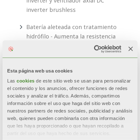
inverter y ventilador axial DC
inverter brushless
Batería aleteada con tratamiento
hidrófilo - Aumenta la resistencia
a la corrosión y limita la
formación de la condensación
Esta página web usa cookies
Válvula de expansión electrónica
para la optimización del líquido
Las
cookies
de este sitio web se usan para personalizar
el contenido y los anuncios, ofrecer funciones de redes
refrigerante
sociales y analizar el tráfico. Además, compartimos
información sobre el uso que haga del sitio web con
Resistencia eléctrica en la base
nuestros partners de redes sociales, publicidad y análisis
(evita la formación de hielo)
web, quienes pueden combinarla con otra información
que les haya proporcionado o que hayan recopilado a
partir del uso que haya hecho de sus servicios.
Regulación Climática y función