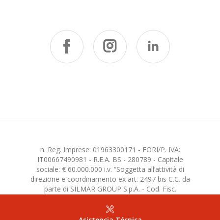
n. Reg. Imprese: 01963300171 - EORI/P. IVA:
IT00667490981 - R.E.A. BS - 280789 - Capitale
sociale: € 60.000.000 i.v. “Soggetta all’attività di
direzione e coordinamento ex art. 2497 bis C.C. da
parte di SILMAR GROUP S.p.A. - Cod. Fisc.
02075160172”
Asistencia Técnica