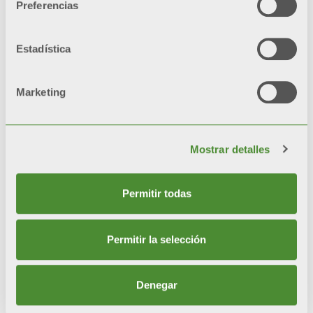
Preferencias
Sistema híbrido compacto con
producción de agua caliente
Estadística
sanitaria con acumulador
Caldera + bomba de calor +
Marketing
acumulador
Mostrar detalles
Permitir todas
Permitir la selección
© FONDITAL S.p.A. Società a unico socio
Denegar
Sede Legale e Amministrativa
Via Cerreto, 40 - 25079 VOBARNO (Brescia) Italia