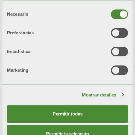
Selección
Necesario
de
consentimiento
Preferencias
WHDHP SS
Acumulador para producción de
Estadística
agua caliente sanitaria a
serpentín individual
Marketing
Modelos: 200, 300, 500
Mostrar detalles
Permitir todas
Permitir la selección