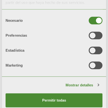
partir del uso que haya hecho de sus servicios.
Serpentín de acero al carbono
Selección
Necesario
de
Aislamiento térmico de
consentimiento
poliuretano rígido inyectado
Preferencias
Revestimiento en escay blanco
Estadística
Marketing
Productos
relacionados
Mostrar detalles
Permitir todas