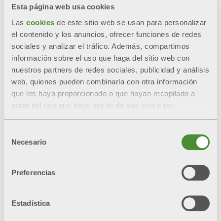
Interior sin tratar
Esta página web usa cookies
Las
cookies
de este sitio web se usan para personalizar
Aislamiento térmico de
el contenido y los anuncios, ofrecer funciones de redes
sociales y analizar el tráfico. Además, compartimos
poliuretano rígido inyectado
información sobre el uso que haga del sitio web con
nuestros partners de redes sociales, publicidad y análisis
Revestimiento en escay blanco
web, quienes pueden combinarla con otra información
que les haya proporcionado o que hayan recopilado a
partir del uso que haya hecho de sus servicios.
Productos
Selección
Necesario
de
relacionados
consentimiento
Preferencias
Estadística