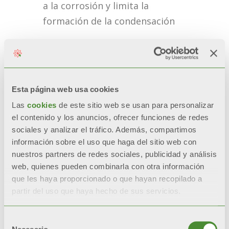
a la corrosión y limita la
formación de la condensación
Válvula de expansión electrónica
para la optimización del líquido
refrigerante
Esta página web usa cookies
Las
cookies
de este sitio web se usan para personalizar
Resistencia eléctrica en la base de
el contenido y los anuncios, ofrecer funciones de redes
la unidad exterior (evita la
sociales y analizar el tráfico. Además, compartimos
formación de hielo)
información sobre el uso que haga del sitio web con
nuestros partners de redes sociales, publicidad y análisis
Regulación Climática y función
web, quienes pueden combinarla con otra información
que les haya proporcionado o que hayan recopilado a
“Quiet” para la modalidad
partir del uso que haya hecho de sus servicios.
silenciosa
Selección