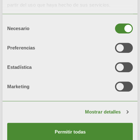
Durante las pruebas de
partir del uso que haya hecho de sus servicios.
corrosión acelerada*, los
radiadores con doble
Selección
pintura
Necesario
de
quedan
inalterados un
consentimiento
200%
más respecto a
Preferencias
radiadores con una sola
capa de pintura.
Estadística
*test de referencia: niebla
salina y cámaras de
Marketing
humedad
Mostrar detalles
Video
Permitir todas