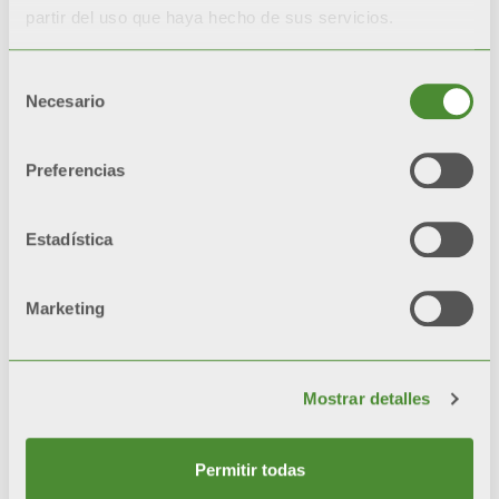
Durante las pruebas de
partir del uso que haya hecho de sus servicios.
corrosión acelerada*, los
radiadores con doble
Selección
pintura
Necesario
de
quedan
inalterados un
consentimiento
200%
más respecto a
Preferencias
radiadores con una sola
capa de pintura.
Estadística
*test de referencia: niebla
salina y cámaras de
Marketing
humedad
Mostrar detalles
Video
Permitir todas