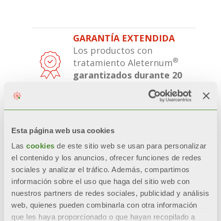
GARANTÍA EXTENDIDA
Los productos con
®
tratamiento Aleternum
garantizados durante 20
años
.
ESTÉTICA INALTERABLE
Estética, brillo y color se
Esta página web usa cookies
mantienen a lo largo del
Las
cookies
de este sitio web se usan para personalizar
tiempo
gracias a pre-
el contenido y los anuncios, ofrecer funciones de redes
tratamientos y a la doble
sociales y analizar el tráfico. Además, compartimos
pintura por anaforesi y
información sobre el uso que haga del sitio web con
polvos.
nuestros partners de redes sociales, publicidad y análisis
web, quienes pueden combinarla con otra información
RESISTENCIA CERTIFICADA
que les haya proporcionado o que hayan recopilado a