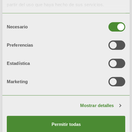
Durante las pruebas de
partir del uso que haya hecho de sus servicios.
corrosión acelerada*, los
radiadores con doble
Selección
pintura
Necesario
de
quedan
inalterados un
consentimiento
200%
más respecto a
Preferencias
radiadores con una sola
capa de pintura.
Estadística
*test de referencia: niebla
salina y cámaras de
Marketing
humedad
Mostrar detalles
Video
Permitir todas