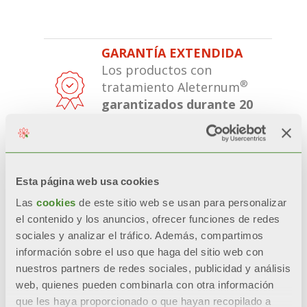
GARANTÍA EXTENDIDA
Los productos con
®
tratamiento Aleternum
garantizados durante 20
años
.
ESTÉTICA INALTERABLE
Estética, brillo y color se
Esta página web usa cookies
mantienen a lo largo del
Las
cookies
de este sitio web se usan para personalizar
tiempo
gracias a pre-
el contenido y los anuncios, ofrecer funciones de redes
tratamientos y a la doble
sociales y analizar el tráfico. Además, compartimos
pintura por anaforesi y
información sobre el uso que haga del sitio web con
polvos.
nuestros partners de redes sociales, publicidad y análisis
web, quienes pueden combinarla con otra información
RESISTENCIA CERTIFICADA
que les haya proporcionado o que hayan recopilado a