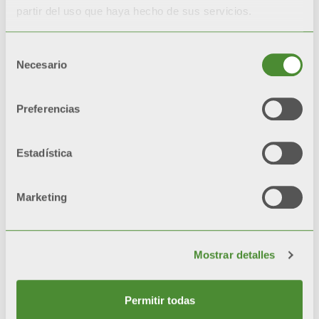
Durante las pruebas de
partir del uso que haya hecho de sus servicios.
corrosión acelerada*, los
radiadores con doble
Selección
pintura
Necesario
de
quedan
inalterados un
consentimiento
200%
más respecto a
Preferencias
radiadores con una sola
capa de pintura.
Estadística
*test de referencia: niebla
salina y cámaras de
Marketing
humedad
Mostrar detalles
Video
Permitir todas