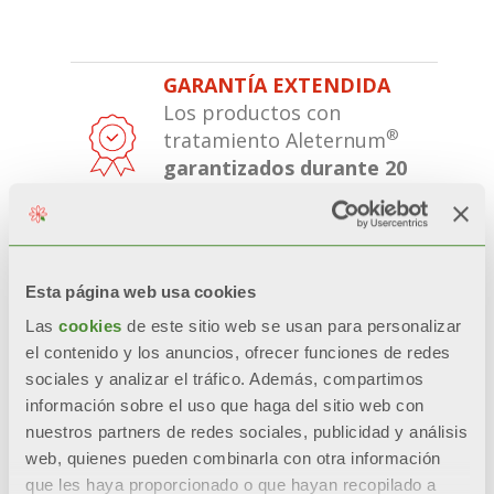
GARANTÍA EXTENDIDA
Los productos con
®
tratamiento Aleternum
garantizados durante 20
años
.
ESTÉTICA INALTERABLE
Estética, brillo y color se
Esta página web usa cookies
mantienen a lo largo del
Las
cookies
de este sitio web se usan para personalizar
tiempo
gracias a pre-
el contenido y los anuncios, ofrecer funciones de redes
tratamientos y a la doble
sociales y analizar el tráfico. Además, compartimos
pintura por anaforesi y
información sobre el uso que haga del sitio web con
polvos.
nuestros partners de redes sociales, publicidad y análisis
web, quienes pueden combinarla con otra información
RESISTENCIA CERTIFICADA
que les haya proporcionado o que hayan recopilado a