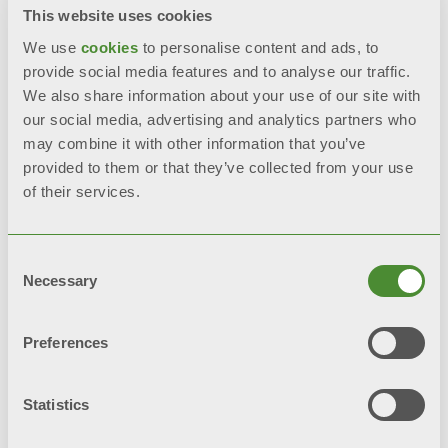
This website uses cookies
Повна антикорозійна обробка
We use
cookies
to personalise content and ads, to
provide social media features and to analyse our traffic.
Aleternum, як стандарт
We also share information about your use of our site with
our social media, advertising and analytics partners who
Висока стійкість до корозії
may combine it with other information that you’ve
provided to them or that they’ve collected from your use
Подвійне покриття для міцної
of their services.
обробки: анафорез + порошкове
покриття
Consent
Necessary
Selection
НАДІСЛАТИ ЗАПИТ
Preferences
BIM
Statistics