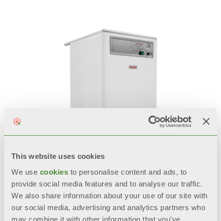
This website uses cookies
We use
cookies
to personalise content and ads, to
BALI RTN E
provide social media features and to analyse our traffic.
We also share information about your use of our site with
Підлоговий котел з відкритою
our social media, advertising and analytics partners who
камерою згоряння та
may combine it with other information that you’ve