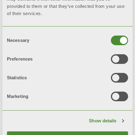
природною тягою для роботи
provided to them or that they’ve collected from your use
в системі опалення
of their services.
Моделі: до 32 та 100
Consent
Necessary
Selection
Preferences
Statistics
© FONDITAL S.p.A. Società a unico socio
Marketing
Sede Legale e Amministrativa
Via Cerreto, 40 - 25079 VOBARNO (Brescia) Italia
Show details
Політика конфіденційності