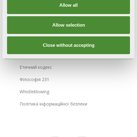
Інформація про конфіденційність
Allow all
Політика використання файлів cookie
Allow selection
Інтегрована системна політика
Карта сайту
Close without accepting
Етичний кодекс
Філософія 231
Whistleblowing
Політика інформаційної безпеки