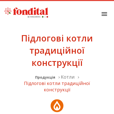
Toggl
navig
Підлогові котли
традиційної
конструкції
Котли
Продукція
Підлогові котли традиційної
конструкції