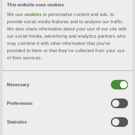
This website uses cookies
Повна антикорозійна обробка
We use
cookies
to personalise content and ads, to
provide social media features and to analyse our traffic.
Aleternum, як стандарт
We also share information about your use of our site with
our social media, advertising and analytics partners who
Висока стійкість до корозії
may combine it with other information that you’ve
provided to them or that they’ve collected from your use
Подвійне покриття для міцної
of their services.
обробки: анафорез + порошкове
покриття
Consent
Necessary
Selection
НАДІСЛАТИ ЗАПИТ
Preferences
BIM
Statistics