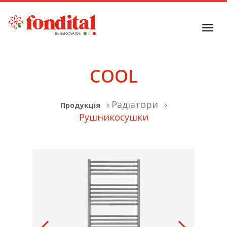
Toggl
navig
COOL
Радіатори
Продукція
Рушникосушки