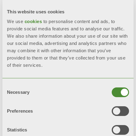
This website uses cookies
We use
cookies
to personalise content and ads, to
provide social media features and to analyse our traffic.
We also share information about your use of our site with
© FONDITAL S.p.A. Società a unico socio
our social media, advertising and analytics partners who
Sede Legale e Amministrativa
may combine it with other information that you’ve
Via Cerreto, 40 - 25079 VOBARNO (Brescia) Italia
provided to them or that they’ve collected from your use
of their services.
Політика конфіденційності
Інформація про конфіденційність
Consent
Necessary
Selection
Політика використання файлів cookie
Інтегрована системна політика
Preferences
Карта сайту
Statistics