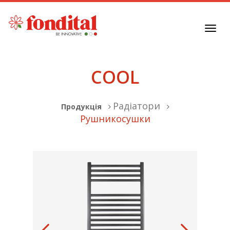
Toggl
navig
COOL
Радіатори
Продукція
Рушникосушки