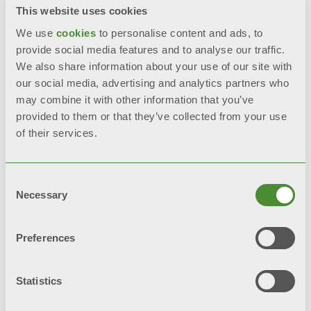
This website uses cookies
Повна антикорозійна обробка
We use
cookies
to personalise content and ads, to
provide social media features and to analyse our traffic.
Aleternum, як стандарт
We also share information about your use of our site with
our social media, advertising and analytics partners who
Висока стійкість до корозії
may combine it with other information that you’ve
provided to them or that they’ve collected from your use
Подвійне покриття для міцної
of their services.
обробки: анафорез + порошкове
покриття
Consent
Necessary
Selection
НАДІСЛАТИ ЗАПИТ
Preferences
BIM
Statistics