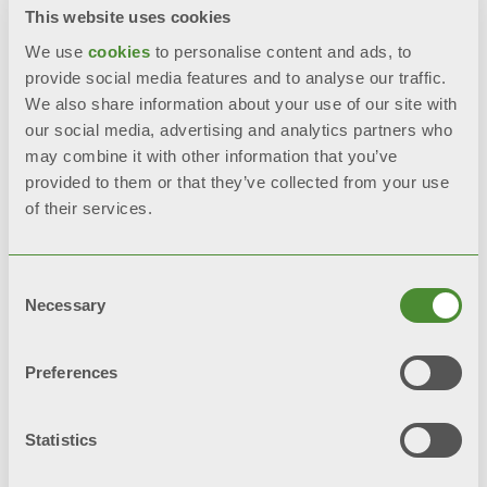
This website uses cookies
Повна антикорозійна обробка
We use
cookies
to personalise content and ads, to
provide social media features and to analyse our traffic.
Aleternum, як стандарт
We also share information about your use of our site with
our social media, advertising and analytics partners who
Висока стійкість до корозії
may combine it with other information that you’ve
provided to them or that they’ve collected from your use
Подвійне покриття для міцної
of their services.
обробки: анафорез + порошкове
покриття
Consent
Necessary
Selection
НАДІСЛАТИ ЗАПИТ
Preferences
BIM
Statistics