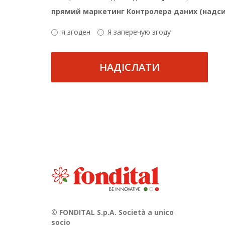
прямий маркетинг Контролера даних (надси
я згоден
Я заперечую згоду
НАДІСЛАТИ
© FONDITAL S.p.A. Società a unico
socio