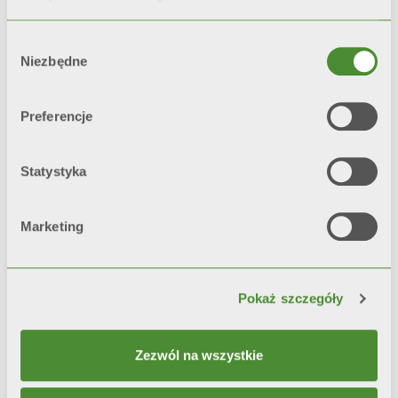
Wybór
SPECIAL
Niezbędne
zgody
EKSCENTRYCZNY.
Preferencje
EKSTRAWAGANCKI.
INNOWACYJNY.
Statystyka
Czystość metalu spotyka się z
ekstrawagancją wzoru
młotkowanego. Oto nasze
Marketing
pochodzenie, nasze serce, nasza
czerwień.
3 przeciwstawne kolory mające
Pokaż szczegóły
wspólny cel: nadać charakter Twoim
grzejnikom.
Zezwól na wszystkie
THE FONDITAL RED
HAMMERED BLAC