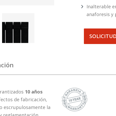
Inalterable e
anaforesis y 
SOLICITU
ción
rantizados
10 años
fectos de fabricación,
do escrupulosamente la
 y reglamentación