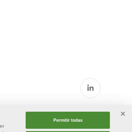
la
Permitir todas
cer