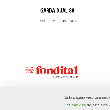
GARDA DUAL 80
Radiadores decorativos
© FONDITAL S.p.A. Società a unico
socio
Esta página web usa cook
Sede Legale e Amministrativa
Las
cookies
de este sitio
Via Cerreto, 40 - 25079 VOBARNO