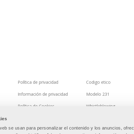
Política de privacidad
Codigo etico
Información de privacidad
Modelo 231
Política de Cookies
Whistleblowing
Política del sistema integrado
Política de seguridad de 
ies
información
 web se usan para personalizar el contenido y los anuncios, ofre
Mapa del sitio