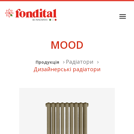
Toggl
navig
MOOD
Радіатори
Продукція
Дизайнерські радіатори