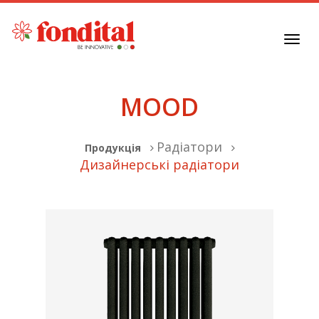
Toggl
navig
MOOD
Радіатори
Продукція
Дизайнерські радіатори