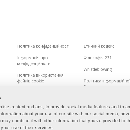
Політика конфіденційності
Етичний кодекс
Інформація про
Філософія 231
конфіденційність
Whistleblowing
Політика використання
файлів cookie
Політика інформаційно
безпеки
Інтегрована системна
s
політика
alise content and ads, to provide social media features and to a
Карта сайту
information about your use of our site with our social media, adve
 may combine it with other information that you’ve provided to t
 your use of their services.