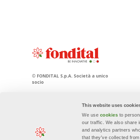
© FONDITAL S.p.A. Società a unico
socio
Sede Legale e Amministrativa
Via Cerreto, 40 - 25079 VOBARNO
This website uses cookie
(Brescia) Italia
We use
cookies
to person
our traffic. We also share 
and analytics partners who
that they’ve collected from