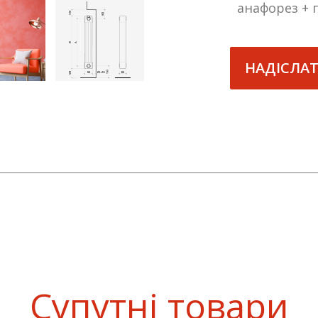
анафорез +
НАДІСЛА
Супутні товари