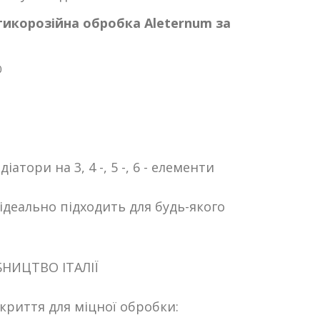
тикорозійна обробка Aleternum за
0
іатори на 3, 4 -, 5 -, 6 - елементи
ідеально підходить для будь-якого
БНИЦТВО ІТАЛІЇ
криття для міцної обробки: