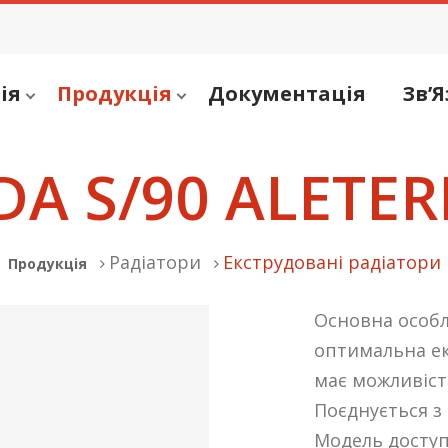
ія
Продукція
Документація
Зв’Я
DA S/90 ALETE
Радіатори
Екструдовані радіатори
Продукція
Основна особл
оптимальна ек
має можливіст
Поєднується з
Модель доступ