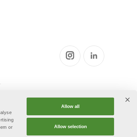
ї
Allow all
nalyse
rtising
Allow selection
hem or