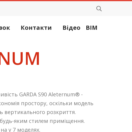
зок
Контакти
Відео
BIM
RNUM
ивість GARDA S90 Aleternum® -
ономія простору, оскільки модель
ь вертикального розкриття.
 будь-яким стилем приміщення.
на у 7 моделях.