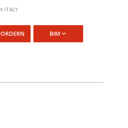
N ITALY
FORDERN
BIM