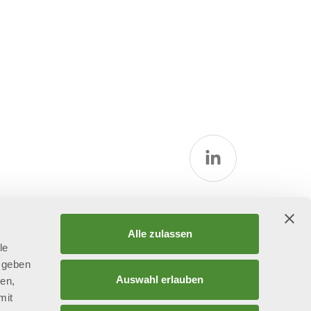
tspolitik
Alle zulassen
le
 geben
Auswahl erlauben
ien,
mit