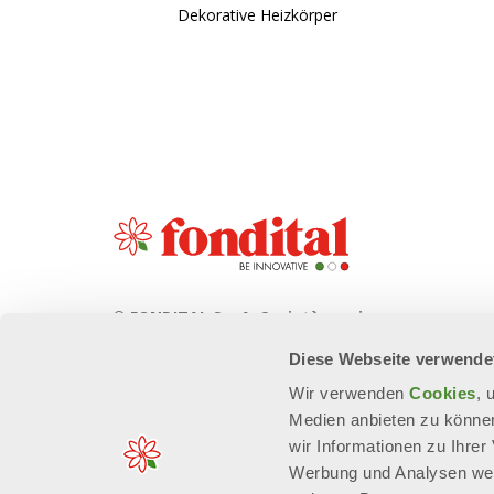
Dekorative Heizkörper
© FONDITAL S.p.A. Società a unico
socio
Diese Webseite verwende
Sede Legale e Amministrativa
Wir verwenden
Cookies
, 
Via Cerreto, 40 - 25079 VOBARNO
Medien anbieten zu können
(Brescia) Italia
wir Informationen zu Ihre
Werbung und Analysen weit