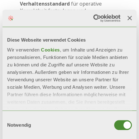
Verhaltensstandard
für operative
Korrektheit festzulegen und
sicherzustellen, dass alle Aktivitäten mit
dem größtmöglichen Respekt für Mensch
und Umwelt durchgeführt werden, um
eine Unternehmenskultur zu fördern, die
Diese Webseite verwendet Cookies
auf soliden ethischen Werten basiert.
Wir verwenden
Cookies
, um Inhalte und Anzeigen zu
personalisieren, Funktionen für soziale Medien anbieten
zu können und die Zugriffe auf unsere Website zu
analysieren. Außerdem geben wir Informationen zu Ihrer
Download
Verwendung unserer Website an unsere Partner für
soziale Medien, Werbung und Analysen weiter. Unsere
Partner führen diese Informationen möglicherweise mit
weiteren Daten zusammen, die Sie ihnen bereitgestellt
haben oder die sie im Rahmen Ihrer Nutzung der Dienste
gesammelt haben.
Einwilligungsauswahl
TISAX
Notwendig
INFORMATIONSSICHERHEIT IN DER