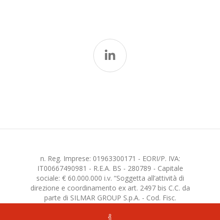
n. Reg. Imprese: 01963300171 - EORI/P. IVA:
IT00667490981 - R.E.A. BS - 280789 - Capitale
sociale: € 60.000.000 i.v. “Soggetta all’attività di
direzione e coordinamento ex art. 2497 bis C.C. da
parte di SILMAR GROUP S.p.A. - Cod. Fisc.
02075160172”