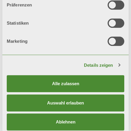
AUTOMOBILBRANCHE
Präferenzen
“Sicherheit ist kein Produkt, sondern ein Prozess.”
Bruce Schneier
Statistiken
Die TISAX-Zertifizierung (Trusted
Information Security Assessment
Exchange) ist ein Standard, der den Schutz
Marketing
und die
Sicherheit von
Unternehmensinformationen
gewährleistet. Fondital hat sich für dieses
Instrument entschieden, um ein hohes
Details zeigen
Maß an Sicherheit und
Datenschutz
zu
gewährleisten
, das den besten Praktiken
der Branche entspricht.
Alle zulassen
Auswahl erlauben
Download
Ablehnen