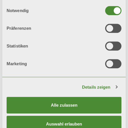
gesammelt haben.
Einwilligungsauswahl
Notwendig
Präferenzen
© FONDITAL S.p.A. Società a unico socio
Sede Legale e Amministrativa
Statistiken
Via Cerreto, 40 - 25079 VOBARNO (Brescia) Italia
Datenschutz
Marketing
Datenschutzinformationen
Cookie Politik
Details zeigen
Integrierte Systempolitik
Alle zulassen
Seitenverzeichnis
Auswahl erlauben