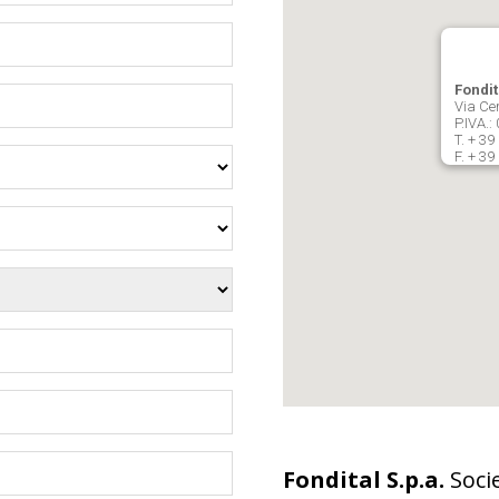
Fondit
Via Cer
P.IVA.
T. + 39
F. + 39
Fondital S.p.a.
Socie