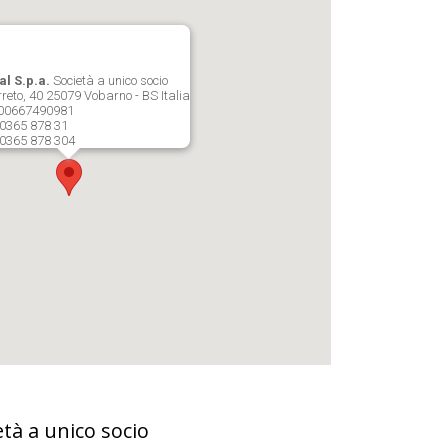
al S.p.a.
Società a unico socio
reto, 40 25079 Vobarno - BS Italia
: 00667490981
 0365 878 31
 0365 878 304
tà a unico socio