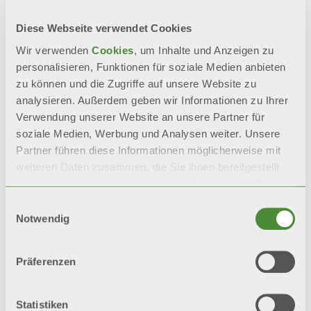
Diese Webseite verwendet Cookies
Dokumentation
Wir verwenden
Cookies
, um Inhalte und Anzeigen zu
personalisieren, Funktionen für soziale Medien anbieten
zu können und die Zugriffe auf unsere Website zu
analysieren. Außerdem geben wir Informationen zu Ihrer
Verwendung unserer Website an unsere Partner für
soziale Medien, Werbung und Analysen weiter. Unsere
Partner führen diese Informationen möglicherweise mit
weiteren Daten zusammen, die Sie ihnen bereitgestellt
haben oder die sie im Rahmen Ihrer Nutzung der Dienste
gesammelt haben.
Einwilligungsauswahl
Verwandte
Notwendig
Produkte
Präferenzen
Statistiken