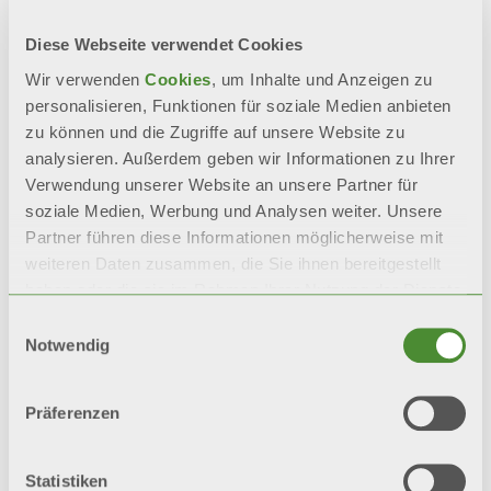
Diese Webseite verwendet Cookies
Dokumentation
Wir verwenden
Cookies
, um Inhalte und Anzeigen zu
personalisieren, Funktionen für soziale Medien anbieten
zu können und die Zugriffe auf unsere Website zu
analysieren. Außerdem geben wir Informationen zu Ihrer
Verwendung unserer Website an unsere Partner für
soziale Medien, Werbung und Analysen weiter. Unsere
Partner führen diese Informationen möglicherweise mit
weiteren Daten zusammen, die Sie ihnen bereitgestellt
haben oder die sie im Rahmen Ihrer Nutzung der Dienste
gesammelt haben.
Einwilligungsauswahl
Verwandte
Notwendig
Produkte
Präferenzen
Statistiken