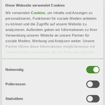
Diese Webseite verwendet Cookies
INFOS ANFORDERN
Wir verwenden
Cookies
, um Inhalte und Anzeigen zu
personalisieren, Funktionen für soziale Medien anbieten
zu können und die Zugriffe auf unsere Website zu
BIM
analysieren. Außerdem geben wir Informationen zu Ihrer
Verwendung unserer Website an unsere Partner für
soziale Medien, Werbung und Analysen weiter. Unsere
Partner führen diese Informationen möglicherweise mit
Beschreibung
weiteren Daten zusammen, die Sie ihnen bereitgestellt
haben oder die sie im Rahmen Ihrer Nutzung der Dienste
gesammelt haben.
Technische daten
Einwilligungsauswahl
Notwendig
Dokumentation
Präferenzen
Statistiken