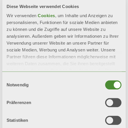
Diese Webseite verwendet Cookies
INFOS ANFORDERN
Wir verwenden
Cookies
, um Inhalte und Anzeigen zu
personalisieren, Funktionen für soziale Medien anbieten
zu können und die Zugriffe auf unsere Website zu
BIM
analysieren. Außerdem geben wir Informationen zu Ihrer
Verwendung unserer Website an unsere Partner für
soziale Medien, Werbung und Analysen weiter. Unsere
Partner führen diese Informationen möglicherweise mit
Beschreibung
weiteren Daten zusammen, die Sie ihnen bereitgestellt
haben oder die sie im Rahmen Ihrer Nutzung der Dienste
gesammelt haben.
Technische daten
Einwilligungsauswahl
Notwendig
Dokumentation
Präferenzen
Statistiken