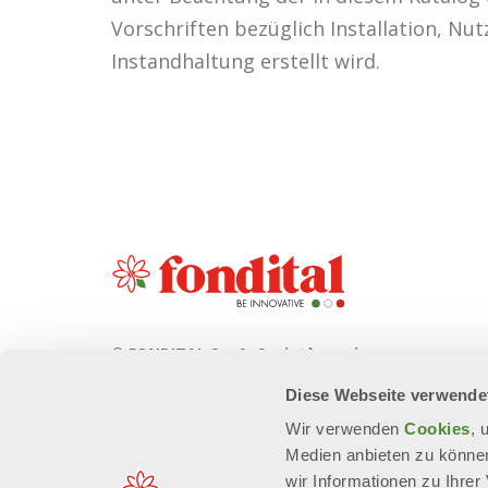
Vorschriften bezüglich Installation, Nu
Instandhaltung erstellt wird.
© FONDITAL S.p.A. Società a unico
socio
Diese Webseite verwende
Sede Legale e Amministrativa
Wir verwenden
Cookies
, 
Via Cerreto, 40 - 25079 VOBARNO
Medien anbieten zu können
(Brescia) Italia
wir Informationen zu Ihre