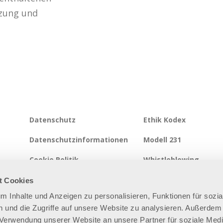
tzung und
Datenschutz
Ethik Kodex
Datenschutzinformationen
Modell 231
Cookie Politik
Whistleblowing
Integrierte Systempolitik
Informationssicherhei
t Cookies
um Inhalte und Anzeigen zu personalisieren, Funktionen für sozia
Seitenverzeichnis
 und die Zugriffe auf unsere Website zu analysieren. Außerdem
r Verwendung unserer Website an unsere Partner für soziale Med