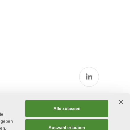
tspolitik
Alle zulassen
le
 geben
Auswahl erlauben
ien,