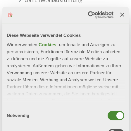
Wärmetauscher aus Kupfer-
Aluminium und Messingverteiler
mit integriertem Entlüfter
Diese Webseite verwendet Cookies
Wir verwenden
Cookies
, um Inhalte und Anzeigen zu
Wabenförmiger Luftfilter, der zur
personalisieren, Funktionen für soziale Medien anbieten
Reinigung leicht
zu können und die Zugriffe auf unsere Website zu
analysieren. Außerdem geben wir Informationen zu Ihrer
herausgenommen werden kann
Verwendung unserer Website an unsere Partner für
soziale Medien, Werbung und Analysen weiter. Unsere
3/4''-Eurokonus-
Partner führen diese Informationen möglicherweise mit
Hydraulikanschlüsse auf der
weiteren Daten zusammen, die Sie ihnen bereitgestellt
rechten Seite
haben oder die sie im Rahmen Ihrer Nutzung der Dienste
gesammelt haben.
Einwilligungsauswahl
Notwendig
Installationsschablone und
Wandhalterungen im