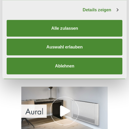
Details zeigen
Alle zulassen
Deckeneinbau
Decken
Auswahl erlauben
Video
Ablehnen