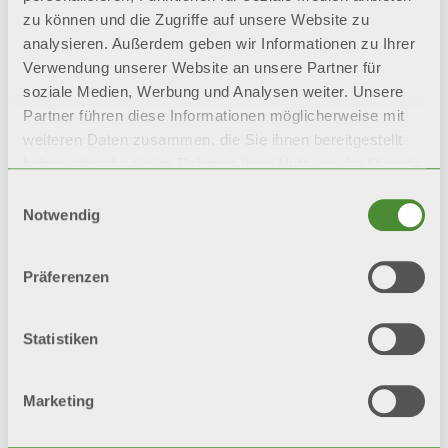
oder linken Anschlüssen erhältlich
zu können und die Zugriffe auf unsere Website zu
analysieren. Außerdem geben wir Informationen zu Ihrer
Verwendung unserer Website an unsere Partner für
Standard-Kondensatwanne
soziale Medien, Werbung und Analysen weiter. Unsere
Partner führen diese Informationen möglicherweise mit
Konfigurationsoptionen
weiteren Daten zusammen, die Sie ihnen bereitgestellt
haben oder die sie im Rahmen Ihrer Nutzung der Dienste
gesammelt haben.
Einwilligungsauswahl
Notwendig
Präferenzen
Statistiken
Wandeinbau
Decken
Marketing