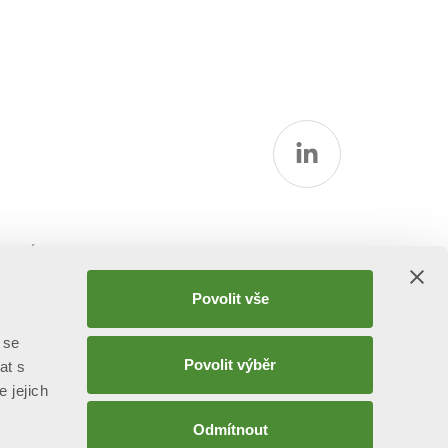
rmací
Povolit vše
 se
Povolit výběr
at s
e jejich
Odmítnout