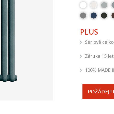
PLUS
Sériově celk
Záruka 15 let
100% MADE I
POŽÁDEJT