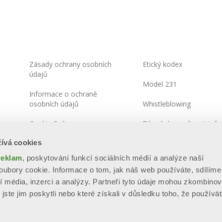
Zásady ochrany osobních
Etický kodex
údajů
Model 231
Informace o ochraně
osobních údajů
Whistleblowing
Cookie Policy
Zásady bezpečnosti info
ívá cookies
Integrated Systems Policy
reklam
, poskytování funkcí sociálních médií a analýze naší
Mapa stránek
ubory cookie. Informace o tom, jak náš web používáte, sdílíme
í média, inzerci a analýzy. Partneři tyto údaje mohou zkombinov
jste jim poskytli nebo které získali v důsledku toho, že používát