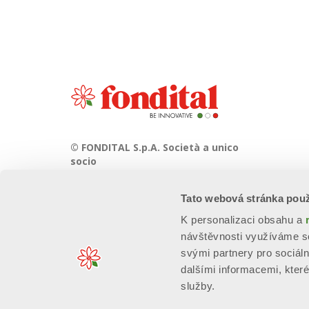
© FONDITAL S.p.A. Società a unico
socio
Sede Legale e Amministrativa
Tato webová stránka použ
Via Cerreto, 40 - 25079 VOBARNO
(Brescia) Italia
K personalizaci obsahu a
návštěvnosti využíváme so
svými partnery pro sociáln
dalšími informacemi, které 
služby.