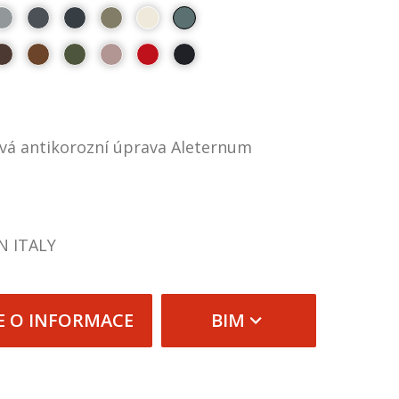
ová antikorozní úprava Aleternum
N ITALY
E O INFORMACE
BIM