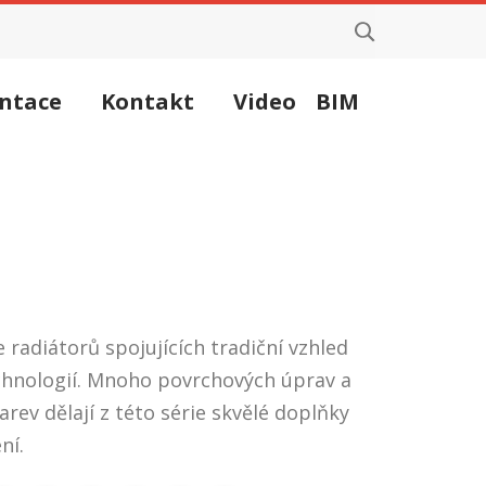
ntace
Kontakt
Video
BIM
e radiátorů spojujících tradiční vzhled
echnologií. Mnoho povrchových úprav a
arev dělají z této série skvělé doplňky
ní.