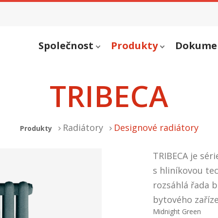
Společnost
Produkty
Dokume
TRIBECA
Radiátory
Designové radiátory
Produkty
TRIBECA je séri
s hliníkovou t
rozsáhlá řada b
bytového zaříze
Midnight Green