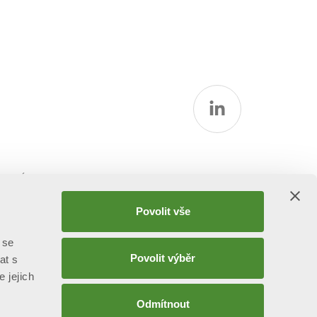
rmací
Povolit vše
 se
Povolit výběr
at s
e jejich
Odmítnout