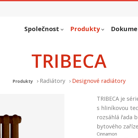
Společnost
Produkty
Dokume
TRIBECA
Radiátory
Designové radiátory
Produkty
TRIBECA je séri
s hliníkovou t
rozsáhlá řada b
bytového zaříze
Cinnamon