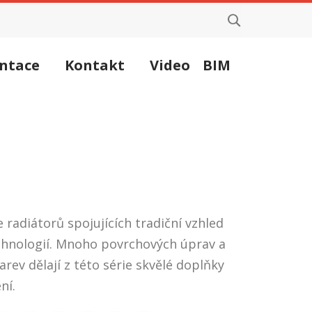
ntace
Kontakt
Video
BIM
e radiátorů spojujících tradiční vzhled
echnologií. Mnoho povrchových úprav a
arev dělají z této série skvělé doplňky
ní.