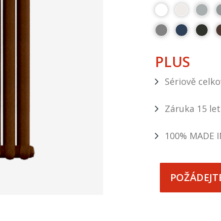
PLUS
Sériově celk
Záruka 15 let
100% MADE I
POŽÁDEJT