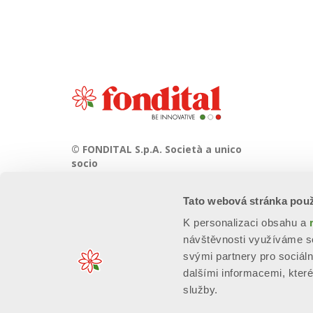
© FONDITAL S.p.A. Società a unico
socio
Sede Legale e Amministrativa
Tato webová stránka použ
Via Cerreto, 40 - 25079 VOBARNO
(Brescia) Italia
K personalizaci obsahu a
návštěvnosti využíváme so
svými partnery pro sociáln
dalšími informacemi, které 
služby.