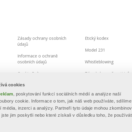
Zásady ochrany osobních
Etický kodex
údajů
Model 231
Informace o ochraně
osobních údajů
Whistleblowing
Cookie Policy
Zásady bezpečnosti info
ívá cookies
Integrated Systems Policy
reklam
, poskytování funkcí sociálních médií a analýze naší
Mapa stránek
ubory cookie. Informace o tom, jak náš web používáte, sdílíme
í média, inzerci a analýzy. Partneři tyto údaje mohou zkombinov
jste jim poskytli nebo které získali v důsledku toho, že používát