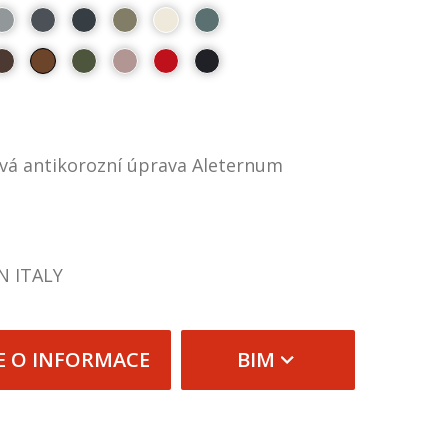
ová antikorozní úprava Aleternum
N ITALY
E O INFORMACE
BIM