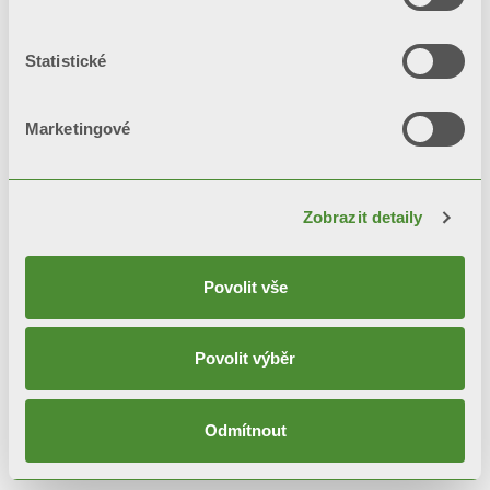
Radiátory do obývacích prostor z
hliníkové slitiny
Statistické
+12
Marketingové
Rozteče: od 235 do 2000 mm
Zobrazit detaily
Povolit vše
Povolit výběr
© FONDITAL S.p.A. Società a unico socio
Odmítnout
Sede Legale e Amministrativa
Via Cerreto, 40 - 25079 VOBARNO (Brescia) Italia