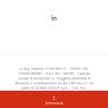
n. Reg. Imprese: 01963300171 - EORI/P. IVA:
IT00667490981 - R.E.A. BS - 280789 - Capitale
sociale: € 60.000.000 i.v. “Soggetta all’attività di
direzione e coordinamento ex art. 2497 bis C.C. da
parte di SILMAR GROUP S.p.A. - Cod. Fisc.
02075160172”
Informace