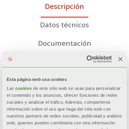
Descripción
Datos técnicos
Documentación
CARACTERÍSTICAS
Esta página web usa cookies
Aislamiento de espuma rígida de
Las
cookies
de este sitio web se usan para personalizar
poliuretano sin CFC ni HCFC
el contenido y los anuncios, ofrecer funciones de redes
sociales y analizar el tráfico. Además, compartimos
información sobre el uso que haga del sitio web con
Revestimiento exterior de escay
nuestros partners de redes sociales, publicidad y análisis
blanco
web, quienes pueden combinarla con otra información