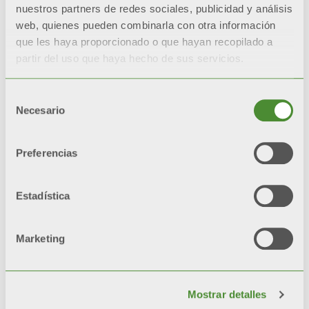
nuestros partners de redes sociales, publicidad y análisis
blanco
web, quienes pueden combinarla con otra información
que les haya proporcionado o que hayan recopilado a
Ánodo de protección de magnesio
partir del uso que haya hecho de sus servicios.
para capacidades de hasta 1000
litros
Selección
Necesario
de
consentimiento
Electrodos de protección con
Preferencias
dispositivo electrónico para
capacidad de 1500 y 2000 litros
Estadística
Brida frontal de inspección
Marketing
Recirculación sanitaria
Mostrar detalles