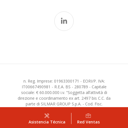
n. Reg. Imprese: 01963300171 - EORI/P. IVA:
IT00667490981 - R.E.A. BS - 280789 - Capitale
sociale: € 60.000.000 i.v. “Soggetta all’attività di
direzione e coordinamento ex art. 2497 bis C.C. da
parte di SILMAR GROUP S.p.A. - Cod. Fisc.
02075160172”
Asistencia Técnica
Red Ventas