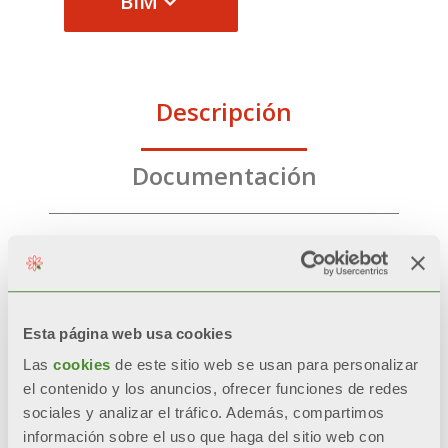
BIM
Descripción
Documentación
CARACTERÍSTICAS
Isolamento in poliuretano
Esta página web usa cookies
espanso morbido esente CFC ed
Las
cookies
de este sitio web se usan para personalizar
HCFC
el contenido y los anuncios, ofrecer funciones de redes
sociales y analizar el tráfico. Además, compartimos
información sobre el uso que haga del sitio web con
Revestimiento exterior de escay