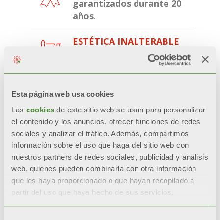
garantizados durante 20
años
.
ESTÉTICA INALTERABLE
Estética, brillo y color se
mantienen a lo largo del
tiempo
gracias a pre-
tratamientos y a la doble
Esta página web usa cookies
pintura por anaforesi y
Las
cookies
de este sitio web se usan para personalizar
polvos.
el contenido y los anuncios, ofrecer funciones de redes
sociales y analizar el tráfico. Además, compartimos
RESISTENCIA CERTIFICADA
información sobre el uso que haga del sitio web con
Durante las pruebas de
nuestros partners de redes sociales, publicidad y análisis
corrosión acelerada*, los
web, quienes pueden combinarla con otra información
radiadores con doble
que les haya proporcionado o que hayan recopilado a
pintura
partir del uso que haya hecho de sus servicios.
quedan
inalterados un
200%
más respecto a
Selección