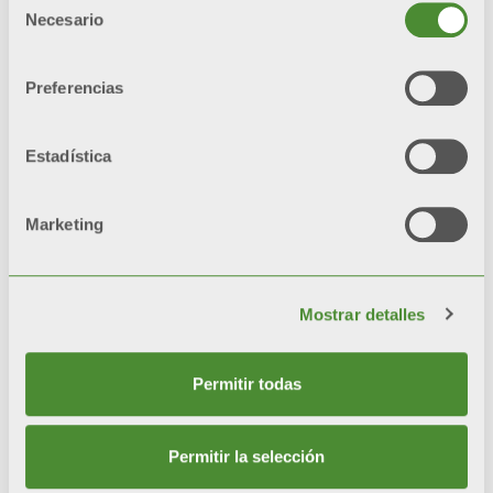
radiadores con una sola
Necesario
de
capa de pintura.
consentimiento
Preferencias
*test de referencia: niebla
salina y cámaras de
humedad
Estadística
Marketing
Video
Mostrar detalles
Permitir todas
Permitir la selección