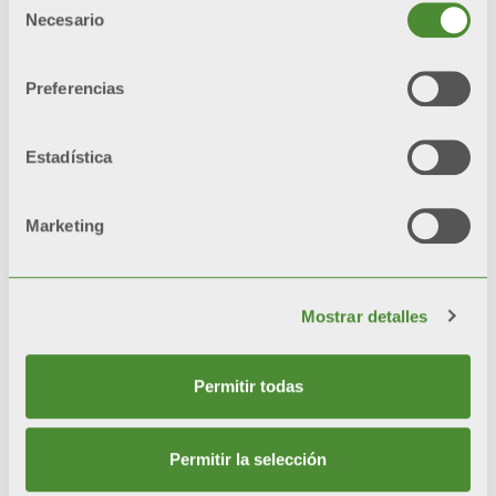
radiadores con una sola
Necesario
de
capa de pintura.
consentimiento
Preferencias
*test de referencia: niebla
salina y cámaras de
humedad
Estadística
Marketing
Video
Mostrar detalles
Permitir todas
Permitir la selección