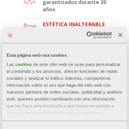
garantizados durante 20
años
.
ESTÉTICA INALTERABLE
Estética, brillo y color se
mantienen a lo largo del
tiempo
gracias a pre-
tratamientos y a la doble
Esta página web usa cookies
pintura por anaforesi y
Las
cookies
de este sitio web se usan para personalizar
polvos.
el contenido y los anuncios, ofrecer funciones de redes
sociales y analizar el tráfico. Además, compartimos
RESISTENCIA CERTIFICADA
información sobre el uso que haga del sitio web con
Durante las pruebas de
nuestros partners de redes sociales, publicidad y análisis
corrosión acelerada*, los
web, quienes pueden combinarla con otra información
radiadores con doble
que les haya proporcionado o que hayan recopilado a
pintura
partir del uso que haya hecho de sus servicios.
quedan
inalterados un
200%
más respecto a
Selección